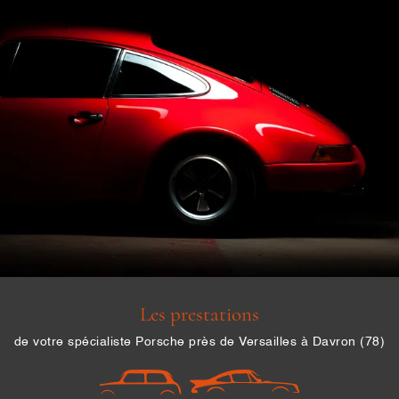
Une question
ACCUEIL
06 13 37 15 6
SERVICES
S RÉALISATIONS
OS VÉHICULES
Rejoignez-nous 
AVIS
Les prestations
CONTACT
Restez inform
de votre spécialiste Porsche près de Versailles à Davron (78)
Inscription Newsl