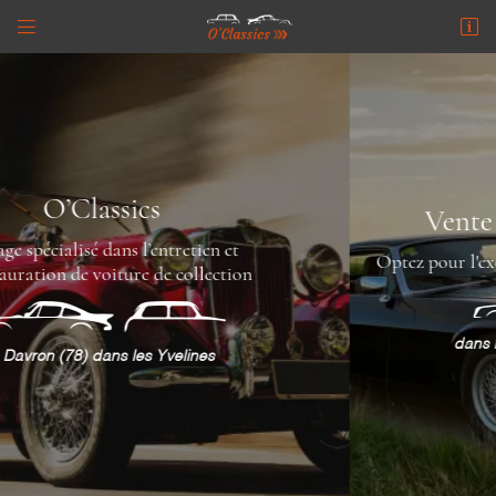


24 route de Grignon
78810 Davron
06 13 37 15 62
Vente de voiture de collection
Optez pour l'excellence et le prestige des voitures d'antan.

Adresse email de réception
dans les Yvelines (78) près de Versailles

Recopier le code ci-contre
Rafraîchir le captcha
