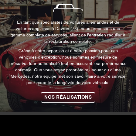
En tant que spécialistes de voitures allemandes et de
voitures anglaises à Davron (78), nous proposons une
gamme complète de services, allant de l'entretien régulier à
la restauration complète.
Grâce à notre expertise et à notre passion pour ces
véhicules d'exception, nous sommes en mesure de
préserver leur authenticité tout en assurant leur performance
optimale. Que vous soyez propriétaire Jaguar ou d'une
Mercedes, notre équipe met son savoir-faire à votre service
pour garantir la longévité de votre véhicule.
NOS RÉALISATIONS